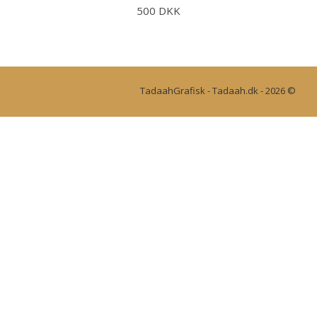
500 DKK
TadaahGrafisk - Tadaah.dk - 2026 ©