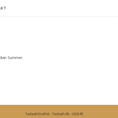
AKT
ndian Summer.
TadaahGrafisk - Tadaah.dk - 2026 ©